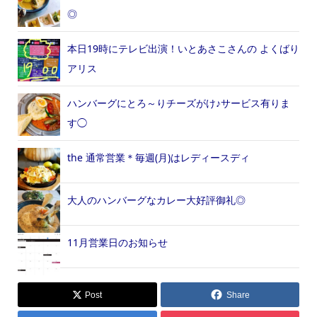
◎
本日19時にテレビ出演！いとあさこさんの よくばり
アリス
ハンバーグにとろ～りチーズがけ♪サービス有りま
す◯
the 通常営業＊毎週(月)はレディースディ
大人のハンバーグなカレー大好評御礼◎
11月営業日のお知らせ
Post
Share